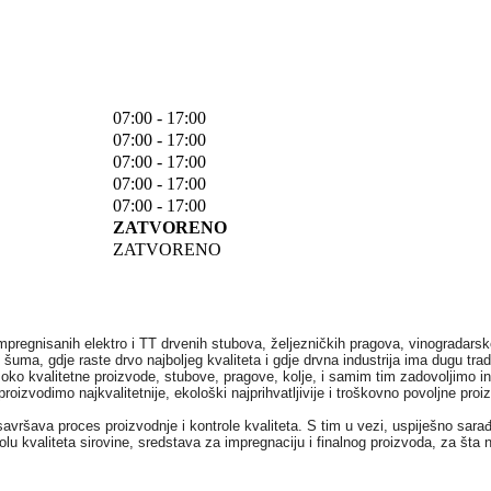
07:00 - 17:00
07:00 - 17:00
07:00 - 17:00
07:00 - 17:00
07:00 - 17:00
ZATVORENO
ZATVORENO
impregnisanih elektro i TT drvenih stubova, željezničkih pragova, vinogradarsko
ma, gdje raste drvo najboljeg kvaliteta i gdje drvna industrija ima dugu trad
ko kvalitetne proizvode, stubove, pragove, kolje, i samim tim zadovoljimo in
izvodimo najkvalitetnije, ekološki najprihvatljivije i troškovno povoljne proi
i usavršava proces proizvodnje i kontrole kvaliteta. S tim u vezi, uspiješno s
u kvaliteta sirovine, sredstava za impregnaciju i finalnog proizvoda, za šta n