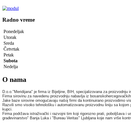
Radno vreme
Ponedeljak
Utorak
Sreda
Četvrtak
Petak
Subota
Nedelja
O nama
D.o.o."Meridijana" je firma iz Bijeljine, BIH, specijalizovana za proizvodnju 
Firma sirovinu za navedenu proizvodnju nabavlja iz bosanskohercegovačkih šu
Jake baze sirovine omogućavaju našoj firmi da kontinuirano proizvodimo viso
Razvili smo visoko tehnološku i automatizovanu proizvodnu liniju sa kojom pro
kupci.
Firma podržava istraživački i razvojni tim koji rigorozno prati, poboljšava 
građevinarstvo" Banja Luka i "Bureau Veritas" Ljubljana koje nam vrše kontrol