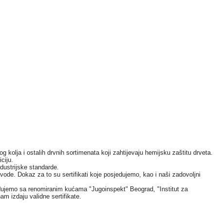
g kolja i ostalih drvnih sortimenata koji zahtijevaju hemijsku zaštitu drveta.
iciju.
dustrijske standarde.
zvode. Dokaz za to su sertifikati koje posjedujemo, kao i naši zadovoljni
arađujemo sa renomiranim kućama "Jugoinspekt" Beograd, "Institut za
am izdaju validne sertifikate.