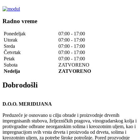
Radno vreme
Ponedeljak
07:00 - 17:00
Utorak
07:00 - 17:00
Sreda
07:00 - 17:00
Četvrtak
07:00 - 17:00
Petak
07:00 - 17:00
Subota
ZATVORENO
Nedelja
ZATVORENO
Dobrodošli
D.O.O. MERIDIJANA
Preduzeće je osnovano u cilju obrade i proizvodnje drvenih
impregnisanih stubova, željezničkih pragova, vinogradarskog kolja i
protivgradne odbrane neorganskim solima i kreozotnim uljem, kao i
impregnacijom svih vrsta drveta i proizvoda od drveta, solima i
kreozotnim uljem, za potrebe široke potrošnje. Pored prozvodnje