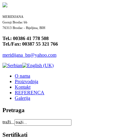
MERIDIJANA
Gornji Brodac bb
76313 Brodac - Bijeljina, BIH
Tel.: 00386 41 778 508
Tel./Fax: 00387 55 321 766
meridijana_bn@yahoo.com
O nama
Proizvodnja
Kontakt
REFERENCA
Galerija
Pretraga
traži...
Sertifikati